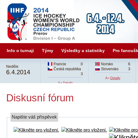
Info o turnaji
Týmy
Výsledky a statistiky
Pro fanouš
Francie
0
Norsko
6
Neděle
Česká republika
Slovensko
3
6.4.2014
3
A •
Detaily
A •
Detaily
Diskusní fórum
Napište váš příspěvek