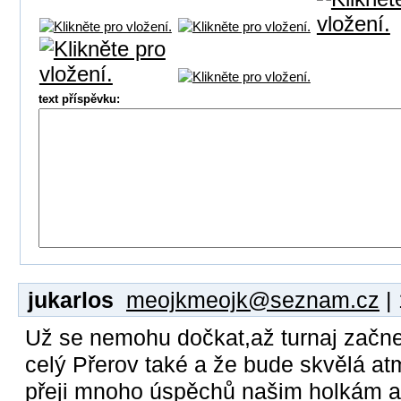
text příspěvku:
jukarlos
meojkmeojk@seznam.cz
| 
Už se nemohu dočkat,až turnaj začne,
celý Přerov také a že bude skvělá atm
přeji mnoho úspěchů našim holkám a