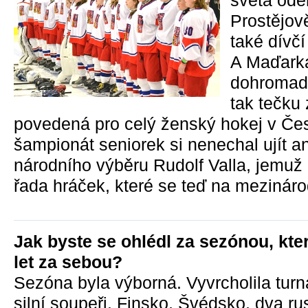
světa ode
Prostějov
také dívčí
A Maďarká
dohromady
tak tečku
povedená pro celý ženský hokej v Čes
šampionát seniorek si nenechal ujít a
národního výběru Rudolf Valla, jemuž
řada hráček, které se teď na mezináro
Jak byste se ohlédl za sezónou, kt
let za sebou?
Sezóna byla výborná. Vyvrcholila turn
silní soupeři. Finsko, Švédsko, dva r