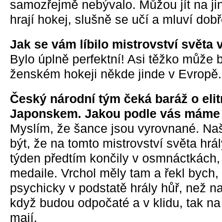
samozřejmě nebývalo. Můžou jít na jin
hrají hokej, slušně se učí a mluví dobř
Jak se vám líbilo mistrovství světa
Bylo úplně perfektní! Asi těžko může 
ženském hokeji někde jinde v Evropě.
Český národní tým čeká baráž o elit
Japonskem. Jakou podle vás máme š
Myslím, že šance jsou vyrovnané. Na
být, že na tomto mistrovství světa hrál
týden předtím končily v osmnáctkách,
medaile. Vrchol měly tam a řekl bych, 
psychicky v podstatě hrály hůř, než n
když budou odpočaté a v klidu, tak na
mají.