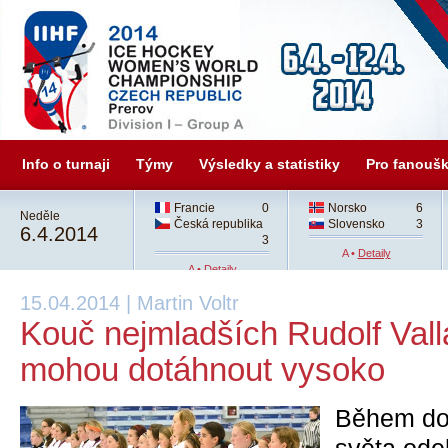
Info o turnaji
Týmy
Výsledky a statistiky
Pro fanouš
Francie
0
Norsko
6
Neděle
Česká republika
Slovensko
3
6.4.2014
3
A •
Detaily
A •
Detaily
15.04.2014 | Martin Voltr
Kouč nejmladších Rudolf Valla
mohou dotáhnout vysoko
Během do