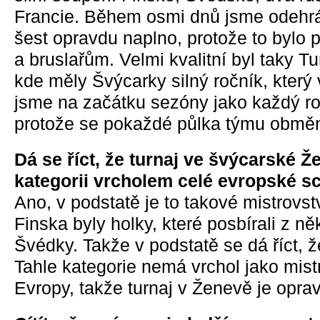
Francie. Během osmi dnů jsme odehrál
šest opravdu naplno, protože to bylo
a bruslařům. Velmi kvalitní byl taky T
kde měly Švýcarky silný ročník, který 
jsme na začátku sezóny jako každý ro
protože se pokaždé půlka týmu obměn
Dá se říct, že turnaj ve švýcarské Ž
kategorii vrcholem celé evropské s
Ano, v podstatě je to takové mistrovst
Finska byly holky, které posbírali z n
Švédky. Takže v podstatě se dá říct, ž
Tahle kategorie nemá vrchol jako mist
Evropy, takže turnaj v Ženevě je oprav