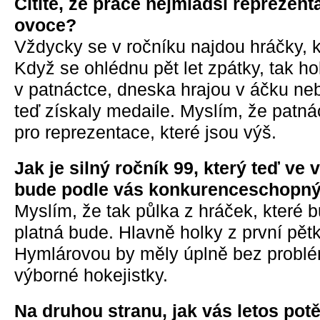
Cítíte, že práce nejmladší reprezent
ovoce?
Vždycky se v ročníku najdou hráčky, 
Když se ohlédnu pět let zpátky, tak ho
v patnáctce, dneska hrajou v áčku n
teď získaly medaile. Myslím, že patná
pro reprezentace, které jsou výš.
Jak je silný ročník 99, který teď v
bude podle vás konkurenceschopn
Myslím, že tak půlka z hráček, které 
platná bude. Hlavně holky z první pět
Hymlárovou by měly úplně bez problé
výborné hokejistky.
Na druhou stranu, jak vás letos potě