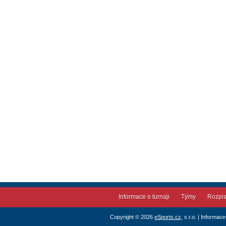
Informace o turnaji
Týmy
Rozpi
Copyright © 2026
eSports.cz
, s.r.o. | Informac