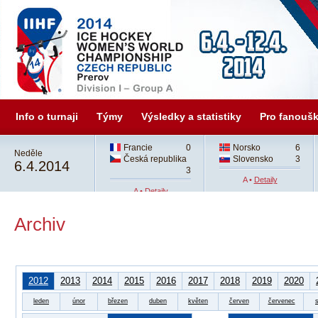
Info o turnaji
Týmy
Výsledky a statistiky
Pro fanouš
Francie
0
Norsko
6
Neděle
Česká republika
Slovensko
3
6.4.2014
3
A •
Detaily
A •
Detaily
Archiv
2012
2013
2014
2015
2016
2017
2018
2019
2020
leden
únor
březen
duben
květen
červen
červenec