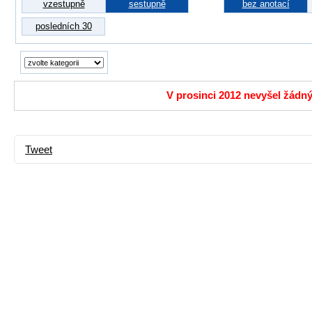
vzestupně
sestupně
bez anotací
posledních 30
V prosinci 2012 nevyšel žádný
Tweet