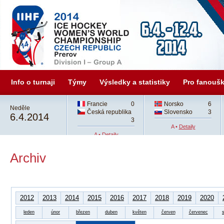
Info o turnaji
Týmy
Výsledky a statistiky
Pro fanouš
Francie
0
Norsko
6
Neděle
Česká republika
Slovensko
3
6.4.2014
3
A •
Detaily
A •
Detaily
Archiv
2012
2013
2014
2015
2016
2017
2018
2019
2020
leden
únor
březen
duben
květen
červen
červenec