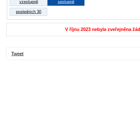
vzestupně
sestupně
posledních 30
V říjnu 2023 nebyla zveřejněna žád
Tweet