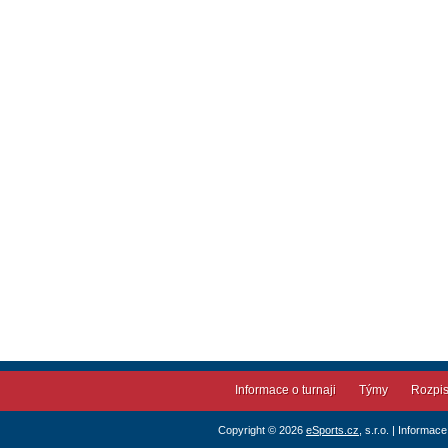
Informace o turnaji
Týmy
Rozpi
Copyright © 2026
eSports.cz
, s.r.o. | Informac